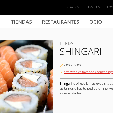
HORARIOS
SERVICIOS
CÓM
TIENDAS
RESTAURANTES
OCIO
TIENDA
SHINGARI
9:00 a 22:00
https://es-es.facebook.com/shing
Shingari
te ofrece la más exquisita 
visitarnos o haz tu pedido online.
especialidades.