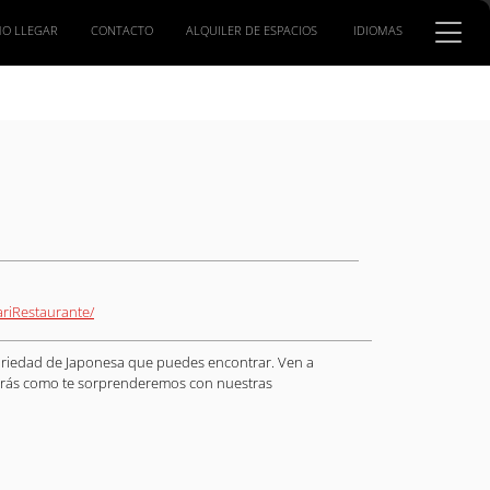
O LLEGAR
CONTACTO
ALQUILER DE ESPACIOS
IDIOMAS
ariRestaurante/
variedad de Japonesa que puedes encontrar. Ven a
 Verás como te sorprenderemos con nuestras